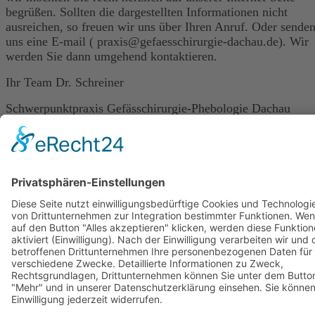
begrüßen. Sollten die dargestellten Informationen nicht
ausreichen, so freuen wir uns über Ihren Anruf. Oder senden
uns eine E-mail ( praxis@gefaesschirurgie-dachau.de). Wir
werden Sie dann umgehend kontaktieren.
Ihr Team Dr. Schreiner
Schwerpunktpraxis Gefässchirurgie-Phebologie Dachau
Dr. med. Jürgen Schreiner
BahnhofCenterDachau
Frühlingstr. 33
85221 Dachau
Tel 08131 / 61226-00
Fax 08131 / 61226-11
.
Druckversion dieser Seite
.